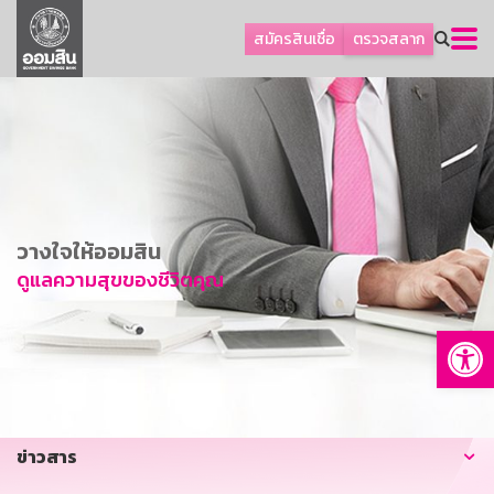
ลูกค้าธุรกิจ
สมัครสินเชื่อ
ตรวจสลาก
ลูกค้าผู้ประกอบรายย่อย
โปรโมชัน
ออมเพื่อสุข
เกี่ยวกับธนาคาร
การพัฒนาที่ยั่งยืน
วางใจให้ออมสิน
ข่าวสาร
ดูแลความสุขของชีวิตคุณ
บริการทางการเงิน
Op
อื่นๆ
ติดต่อเรา
บริการออนไลน์
ข่าวสาร
TH
EN
GSB Society