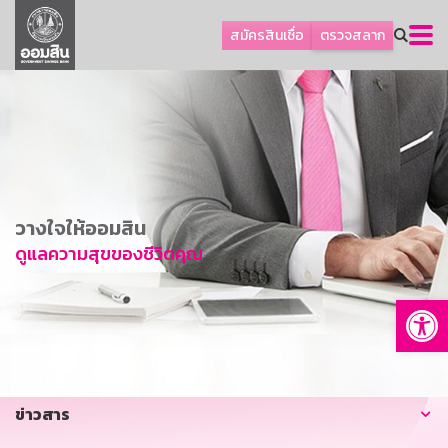
ลูกค้าธุรกิจ
สมัครสินเชื่อ
ตรวจสลาก
ลูกค้าผู้ประกอบรายย่อย
โปรโมชัน
ออมเพื่อสุข
เกี่ยวกับธนาคาร
การพัฒนาที่ยั่งยืน
วางใจให้ออมสิน
ข่าวสาร
ดูแลความสุขของชีวิตคุณ
บริการทางการเงิน
Op
อื่นๆ
ติดต่อเรา
บริการออนไลน์
ข่าวสาร
TH
EN
GSB Society