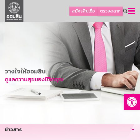
ลูกค้าธุรกิจ
สมัครสินเชื่อ
ตรวจสลาก
ลูกค้าผู้ประกอบรายย่อย
โปรโมชัน
ออมเพื่อสุข
เกี่ยวกับธนาคาร
การพัฒนาที่ยั่งยืน
วางใจให้ออมสิน
ข่าวสาร
ดูแลความสุขของชีวิตคุณ
บริการทางการเงิน
Op
อื่นๆ
ติดต่อเรา
บริการออนไลน์
ข่าวสาร
TH
EN
GSB Society