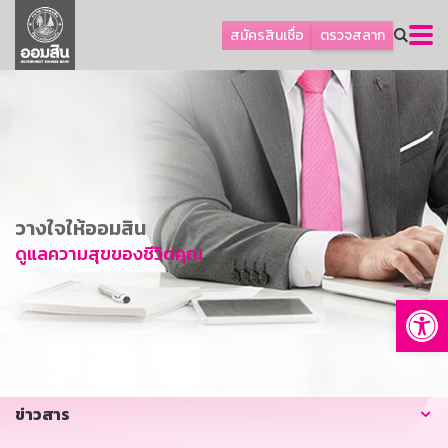
ลูกค้าธุรกิจ
สมัครสินเชื่อ
ตรวจสลาก
ลูกค้าผู้ประกอบรายย่อย
โปรโมชัน
ออมเพื่อสุข
เกี่ยวกับธนาคาร
การพัฒนาที่ยั่งยืน
วางใจให้ออมสิน
ข่าวสาร
ดูแลความสุขของชีวิตคุณ
บริการทางการเงิน
Op
อื่นๆ
ติดต่อเรา
บริการออนไลน์
ข่าวสาร
TH
EN
GSB Society