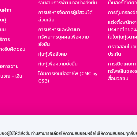
รายงานการพัฒนาอย่างยั่งยืน
เว็บลิงก์ที่เกี่ย
งินฝาก
การบริหารจัดการผู้มีส่วนได้
การคุ้มครองข้
นกู้
ส่วนเสีย
แต่งตั้งพนักง
ียม
การบริหารและพัฒนา
ประเทศไทยลงล
ทรัพยากรบุคคลเพื่อความ
ในใบหุ้นกู้ธน
ริการ
ยั่งยืน
ตรวจสอบใบอน
ย่างรับผิดชอบ
หุ้นกู้เพื่อสังคม
ประกัน
หุ้นกู้เพื่อความยั่งยืน
การเปิดเผยการ
รอการขาย
ทรัพย์สินของธ
โค้ชการเงินมืออาชีพ (CMC by
ำนวณ - เงิน
สื่อมวลชน
GSB)
กงาน
Web HR
GSB Wisdom
M-Search
เข้าสู่ร
ผู้ใช้ให้ดียิ่งขึ้น ท่านสามารถเลือกให้ความยินยอมหรือไม่ให้ความยินยอมคุกกี้ของเ