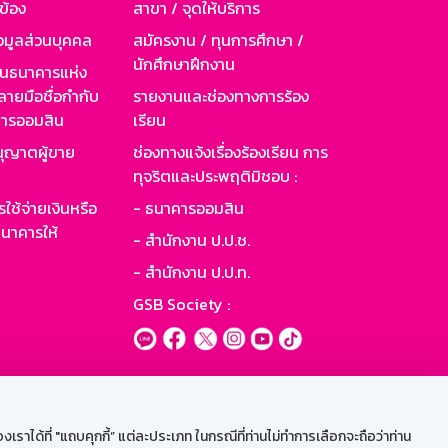
วข้อง
สาขา / จุดให้บริการ
อมูลส่วนบุคคล
สมัครงาน / ทุนการศึกษา /
นักศึกษาฝึกงาน
านธนาคารแห่ง
ายมือชื่อกำกับ
รายงานและช่องทางการร้อง
าคารออมสิน
เรียน
ุญาตผู้ขาย
ช่องทางแจ้งเรื่องร้องเรียน การ
ทุจริตและประพฤติมิชอบ :
ใช้จ่ายเงินหรือ
- ธนาคารออมสิน
นาคารให้
- สำนักงาน ป.ป.ช.
- สำนักงาน ป.ป.ท.
GSB Society :
ะบบเน็ตเมล
ราได้ที่ "แถบคุกกี้” แต่ละประเภท ในกรณีที่ท่านไม่ทำการเลือกจะถือว่าท่าน