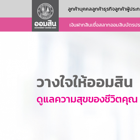
ลูกค้าบุคคล
ลูกค้าธุรกิจ
ลูกค้าผู้ปร
เงินฝาก
สินเชื่อ
สลากออมสิน
บัตร
ปร
วางใจให้ออมสิน
ดูแลความสุขของชีวิตคุณ