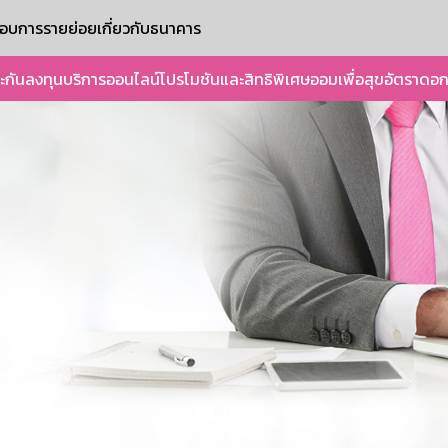
ะกอบการรายย่อย
เกี่ยวกับธนาคาร
ะกัน
ลงทุน
บริการออนไลน์
โปรโมชันและสิทธิพิเศษ
ออมเพื่อสุข
อัตราดอก