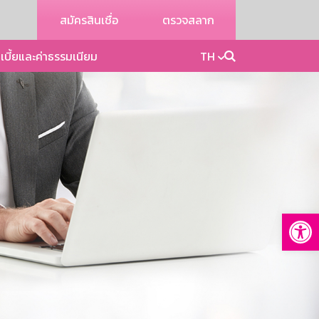
สมัครสินเชื่อ
ตรวจสลาก
เบี้ยและค่าธรรมเนียม
TH
Op