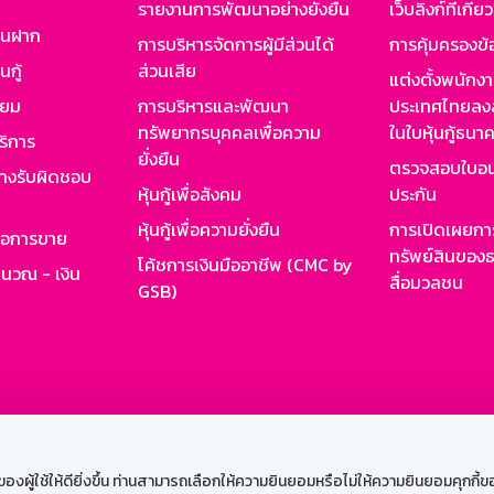
รายงานการพัฒนาอย่างยั่งยืน
เว็บลิงก์ที่เกี่ย
งินฝาก
การบริหารจัดการผู้มีส่วนได้
การคุ้มครองข้
นกู้
ส่วนเสีย
แต่งตั้งพนักง
ียม
การบริหารและพัฒนา
ประเทศไทยลงล
ทรัพยากรบุคคลเพื่อความ
ในใบหุ้นกู้ธน
ริการ
ยั่งยืน
ตรวจสอบใบอน
ย่างรับผิดชอบ
หุ้นกู้เพื่อสังคม
ประกัน
หุ้นกู้เพื่อความยั่งยืน
การเปิดเผยการ
รอการขาย
ทรัพย์สินของธ
โค้ชการเงินมืออาชีพ (CMC by
ำนวณ - เงิน
สื่อมวลชน
GSB)
กงาน
Web HR
GSB Wisdom
M-Search
เข้าสู่ร
ผู้ใช้ให้ดียิ่งขึ้น ท่านสามารถเลือกให้ความยินยอมหรือไม่ให้ความยินยอมคุกกี้ของเ