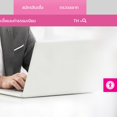
สมัครสินเชื่อ
ตรวจสลาก
เบี้ยและค่าธรรมเนียม
TH
Op