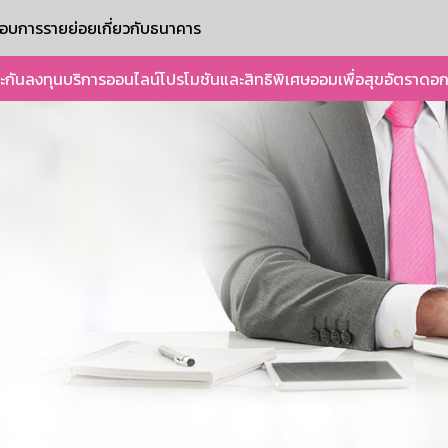
ะกอบการรายย่อย
เกี่ยวกับธนาคาร
ะกัน
ลงทุน
บริการออนไลน์
โปรโมชันและสิทธิพิเศษ
ออมเพื่อสุข
อัตราดอก