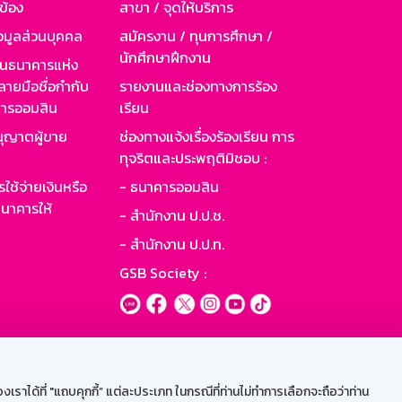
วข้อง
สาขา / จุดให้บริการ
อมูลส่วนบุคคล
สมัครงาน / ทุนการศึกษา /
นักศึกษาฝึกงาน
านธนาคารแห่ง
ายมือชื่อกำกับ
รายงานและช่องทางการร้อง
าคารออมสิน
เรียน
ุญาตผู้ขาย
ช่องทางแจ้งเรื่องร้องเรียน การ
ทุจริตและประพฤติมิชอบ :
ใช้จ่ายเงินหรือ
- ธนาคารออมสิน
นาคารให้
- สำนักงาน ป.ป.ช.
- สำนักงาน ป.ป.ท.
GSB Society :
ะบบเน็ตเมล
ราได้ที่ "แถบคุกกี้” แต่ละประเภท ในกรณีที่ท่านไม่ทำการเลือกจะถือว่าท่าน