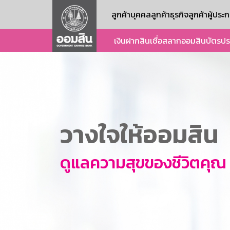
ลูกค้าบุคคล
ลูกค้าธุรกิจ
ลูกค้าผู้ปร
เงินฝาก
สินเชื่อ
สลากออมสิน
บัตร
ปร
วางใจให้ออมสิน
ดูแลความสุขของชีวิตคุณ