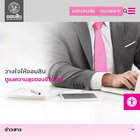
ลูกค้าธุรกิจ
สมัครสินเชื่อ
ตรวจสลาก
ลูกค้าผู้ประกอบรายย่อย
โปรโมชัน
ออมเพื่อสุข
เกี่ยวกับธนาคาร
การพัฒนาที่ยั่งยืน
วางใจให้ออมสิน
ข่าวสาร
ดูแลความสุขของชีวิตคุณ
บริการทางการเงิน
Op
อื่นๆ
ติดต่อเรา
บริการออนไลน์
ข่าวสาร
TH
EN
GSB Society