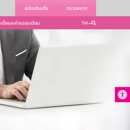
สมัครสินเชื่อ
ตรวจสลาก
เบี้ยและค่าธรรมเนียม
TH
Op