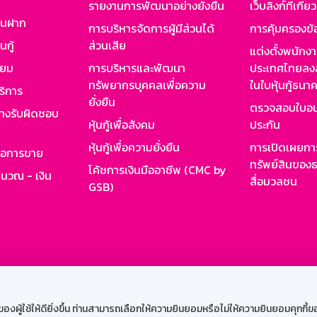
รายงานการพัฒนาอย่างยั่งยืน
เว็บลิงก์ที่เกี่ย
งินฝาก
การบริหารจัดการผู้มีส่วนได้
การคุ้มครองข้
นกู้
ส่วนเสีย
แต่งตั้งพนักง
ียม
การบริหารและพัฒนา
ประเทศไทยลงล
ทรัพยากรบุคคลเพื่อความ
ในใบหุ้นกู้ธน
ริการ
ยั่งยืน
ตรวจสอบใบอน
ย่างรับผิดชอบ
หุ้นกู้เพื่อสังคม
ประกัน
หุ้นกู้เพื่อความยั่งยืน
การเปิดเผยการ
รอการขาย
ทรัพย์สินของธ
โค้ชการเงินมืออาชีพ (CMC by
ำนวณ - เงิน
สื่อมวลชน
GSB)
กงาน
Web HR
GSB Wisdom
M-Search
เข้าสู่ร
ผู้ใช้ให้ดียิ่งขึ้น ท่านสามารถเลือกให้ความยินยอมหรือไม่ให้ความยินยอมคุกกี้ของเ