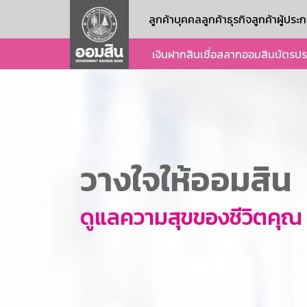
ลูกค้าบุคคล
ลูกค้าธุรกิจ
ลูกค้าผู้ปร
เงินฝาก
สินเชื่อ
สลากออมสิน
บัตร
ปร
วางใจให้ออมสิน
ดูแลความสุขของชีวิตคุณ