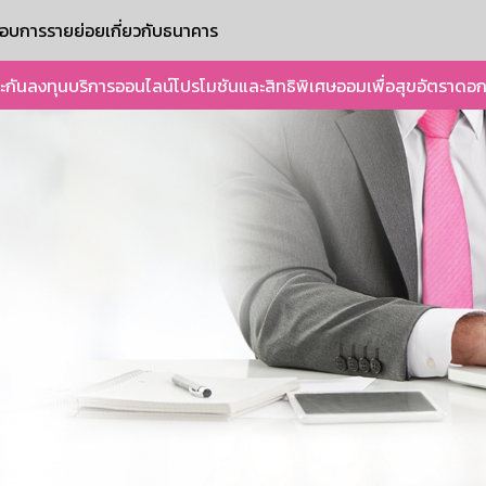
ะกอบการรายย่อย
เกี่ยวกับธนาคาร
ะกัน
ลงทุน
บริการออนไลน์
โปรโมชันและสิทธิพิเศษ
ออมเพื่อสุข
อัตราดอก