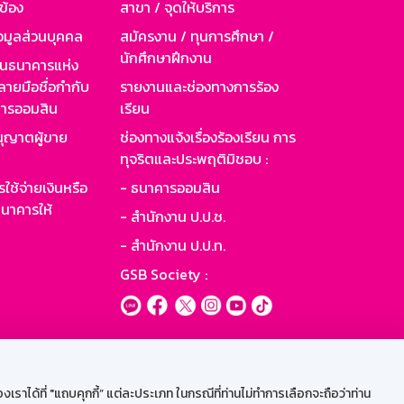
วข้อง
สาขา / จุดให้บริการ
อมูลส่วนบุคคล
สมัครงาน / ทุนการศึกษา /
นักศึกษาฝึกงาน
านธนาคารแห่ง
ายมือชื่อกำกับ
รายงานและช่องทางการร้อง
าคารออมสิน
เรียน
ุญาตผู้ขาย
ช่องทางแจ้งเรื่องร้องเรียน การ
ทุจริตและประพฤติมิชอบ :
ใช้จ่ายเงินหรือ
- ธนาคารออมสิน
นาคารให้
- สำนักงาน ป.ป.ช.
- สำนักงาน ป.ป.ท.
GSB Society :
ะบบเน็ตเมล
ราได้ที่ "แถบคุกกี้” แต่ละประเภท ในกรณีที่ท่านไม่ทำการเลือกจะถือว่าท่าน