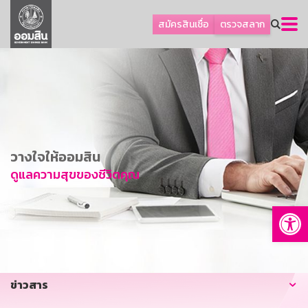
ลูกค้าธุรกิจ
สมัครสินเชื่อ
ตรวจสลาก
ลูกค้าผู้ประกอบรายย่อย
โปรโมชัน
ออมเพื่อสุข
เกี่ยวกับธนาคาร
การพัฒนาที่ยั่งยืน
วางใจให้ออมสิน
ข่าวสาร
ดูแลความสุขของชีวิตคุณ
บริการทางการเงิน
Op
อื่นๆ
ติดต่อเรา
บริการออนไลน์
ข่าวสาร
TH
EN
GSB Society