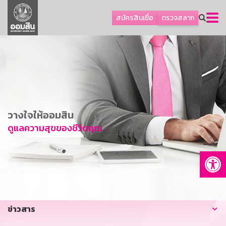
ลูกค้าธุรกิจ
สมัครสินเชื่อ
ตรวจสลาก
ลูกค้าผู้ประกอบรายย่อย
โปรโมชัน
ออมเพื่อสุข
เกี่ยวกับธนาคาร
การพัฒนาที่ยั่งยืน
วางใจให้ออมสิน
ข่าวสาร
ดูแลความสุขของชีวิตคุณ
บริการทางการเงิน
Op
อื่นๆ
ติดต่อเรา
บริการออนไลน์
ข่าวสาร
TH
EN
GSB Society