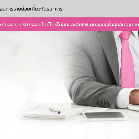
ะกอบการรายย่อย
เกี่ยวกับธนาคาร
ะกัน
ลงทุน
บริการออนไลน์
โปรโมชันและสิทธิพิเศษ
ออมเพื่อสุข
อัตราดอก