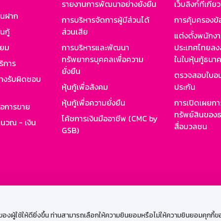
รายงานการพัฒนาอย่างยั่งยืน
เว็บลิงก์ที่เกี่ย
งินฝาก
การบริหารจัดการผู้มีส่วนได้
การคุ้มครองข้
นกู้
ส่วนเสีย
แต่งตั้งพนักง
ียม
การบริหารและพัฒนา
ประเทศไทยลงล
ทรัพยากรบุคคลเพื่อความ
ในใบหุ้นกู้ธน
ริการ
ยั่งยืน
ตรวจสอบใบอน
ย่างรับผิดชอบ
หุ้นกู้เพื่อสังคม
ประกัน
หุ้นกู้เพื่อความยั่งยืน
การเปิดเผยการ
รอการขาย
ทรัพย์สินของธ
โค้ชการเงินมืออาชีพ (CMC by
ำนวณ - เงิน
สื่อมวลชน
GSB)
กงาน
Web HR
GSB Wisdom
M-Search
เข้าสู่ร
ผู้ใช้ให้ดียิ่งขึ้น ท่านสามารถเลือกให้ความยินยอมหรือไม่ให้ความยินยอมคุกกี้ของเ