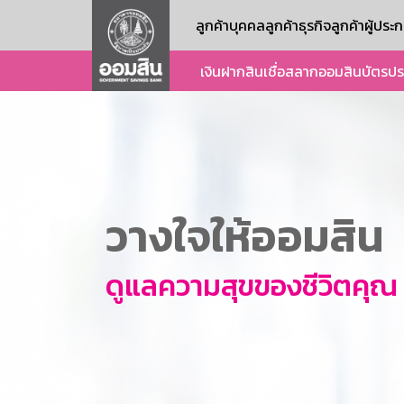
ลูกค้าบุคคล
ลูกค้าธุรกิจ
ลูกค้าผู้ปร
เงินฝาก
สินเชื่อ
สลากออมสิน
บัตร
ปร
วางใจให้ออมสิน
ดูแลความสุขของชีวิตคุณ