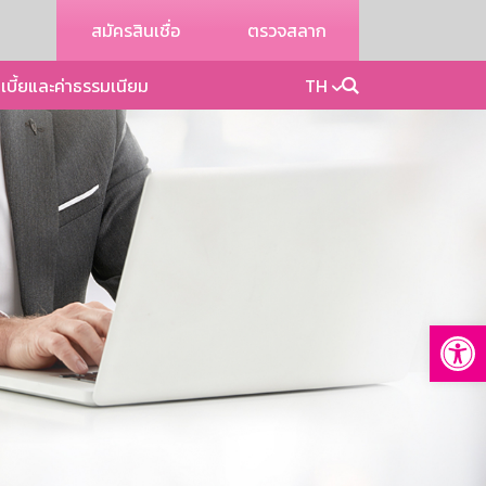
สมัครสินเชื่อ
ตรวจสลาก
เบี้ยและค่าธรรมเนียม
TH
Op