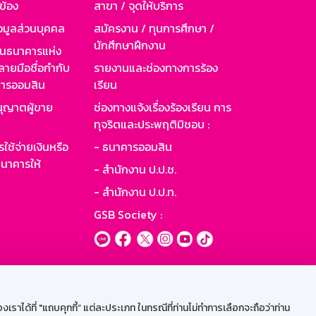
วข้อง
สาขา / จุดให้บริการ
อมูลส่วนบุคคล
สมัครงาน / ทุนการศึกษา /
นักศึกษาฝึกงาน
านธนาคารแห่ง
ายมือชื่อกำกับ
รายงานและช่องทางการร้อง
าคารออมสิน
เรียน
ุญาตผู้ขาย
ช่องทางแจ้งเรื่องร้องเรียน การ
ทุจริตและประพฤติมิชอบ :
ใช้จ่ายเงินหรือ
- ธนาคารออมสิน
นาคารให้
- สำนักงาน ป.ป.ช.
- สำนักงาน ป.ป.ท.
GSB Society :
ะบบเน็ตเมล
ราได้ที่ "แถบคุกกี้” แต่ละประเภท ในกรณีที่ท่านไม่ทำการเลือกจะถือว่าท่าน