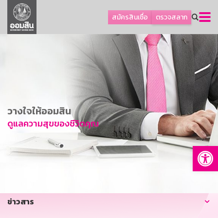
ลูกค้าธุรกิจ
สมัครสินเชื่อ
ตรวจสลาก
ลูกค้าผู้ประกอบรายย่อย
โปรโมชัน
ออมเพื่อสุข
เกี่ยวกับธนาคาร
การพัฒนาที่ยั่งยืน
วางใจให้ออมสิน
ข่าวสาร
ดูแลความสุขของชีวิตคุณ
บริการทางการเงิน
Op
อื่นๆ
ติดต่อเรา
บริการออนไลน์
ข่าวสาร
TH
EN
GSB Society