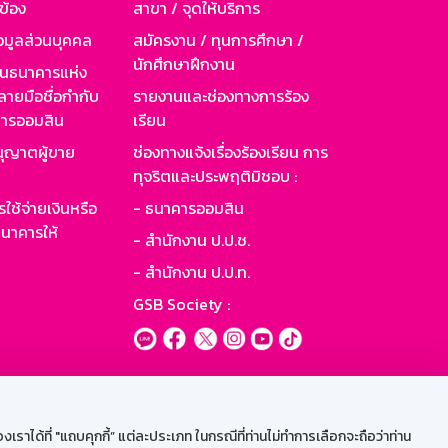
วข้อง
สาขา / จุดให้บริการ
อมูลส่วนบุคคล
สมัครงาน / ทุนการศึกษา /
นักศึกษาฝึกงาน
านธนาคารแห่ง
ายมือชื่อกำกับ
รายงานและช่องทางการร้อง
าคารออมสิน
เรียน
ุญาตผู้ขาย
ช่องทางแจ้งเรื่องร้องเรียน การ
ทุจริตและประพฤติมิชอบ :
ใช้จ่ายเงินหรือ
- ธนาคารออมสิน
นาคารให้
- สำนักงาน ป.ป.ช.
- สำนักงาน ป.ป.ท.
GSB Society :
ะบบเน็ตเมล
ราได้ที่ "แถบคุกกี้” แต่ละประเภท ในกรณีที่ท่านไม่ทำการเลือกจะถือว่าท่าน