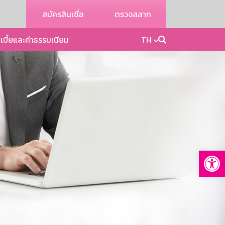
สมัครสินเชื่อ
ตรวจสลาก
เบี้ยและค่าธรรมเนียม
TH
Op