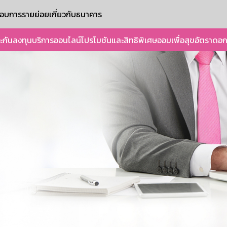
ะกอบการรายย่อย
เกี่ยวกับธนาคาร
ะกัน
ลงทุน
บริการออนไลน์
โปรโมชันและสิทธิพิเศษ
ออมเพื่อสุข
อัตราดอก