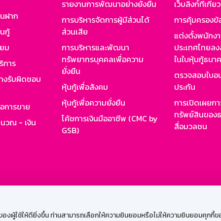
รายงานการพัฒนาอย่างยั่งยืน
เว็บลิงก์ที่เกี่ย
งินฝาก
การบริหารจัดการผู้มีส่วนได้
การคุ้มครองข้
นกู้
ส่วนเสีย
แต่งตั้งพนักง
ียม
การบริหารและพัฒนา
ประเทศไทยลงล
ทรัพยากรบุคคลเพื่อความ
ในใบหุ้นกู้ธน
ริการ
ยั่งยืน
ตรวจสอบใบอน
ย่างรับผิดชอบ
หุ้นกู้เพื่อสังคม
ประกัน
หุ้นกู้เพื่อความยั่งยืน
การเปิดเผยการ
รอการขาย
ทรัพย์สินของธ
โค้ชการเงินมืออาชีพ (CMC by
ำนวณ - เงิน
สื่อมวลชน
GSB)
กงาน
Web HR
GSB Wisdom
M-Search
เข้าสู่ร
ผู้ใช้ให้ดียิ่งขึ้น ท่านสามารถเลือกให้ความยินยอมหรือไม่ให้ความยินยอมคุกกี้ของเ