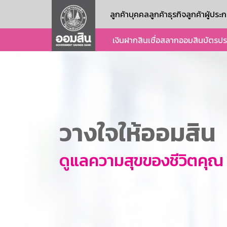
ลูกค้าบุคคล
ลูกค้าธุรกิจ
ลูกค้าผู้ปร
เงินฝาก
สินเชื่อ
สลากออมสิน
บัตร
ปร
วางใจให้ออมสิน
ดูแลความสุขของชีวิตคุณ