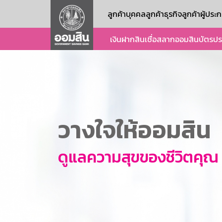
ลูกค้าบุคคล
ลูกค้าธุรกิจ
ลูกค้าผู้ปร
เงินฝาก
สินเชื่อ
สลากออมสิน
บัตร
ปร
วางใจให้ออมสิน
ดูแลความสุขของชีวิตคุณ