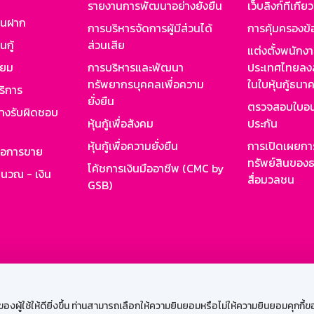
รายงานการพัฒนาอย่างยั่งยืน
เว็บลิงก์ที่เกี่ย
งินฝาก
การบริหารจัดการผู้มีส่วนได้
การคุ้มครองข้
นกู้
ส่วนเสีย
แต่งตั้งพนักง
ียม
การบริหารและพัฒนา
ประเทศไทยลงล
ทรัพยากรบุคคลเพื่อความ
ในใบหุ้นกู้ธน
ริการ
ยั่งยืน
ตรวจสอบใบอน
ย่างรับผิดชอบ
หุ้นกู้เพื่อสังคม
ประกัน
หุ้นกู้เพื่อความยั่งยืน
การเปิดเผยการ
รอการขาย
ทรัพย์สินของธ
โค้ชการเงินมืออาชีพ (CMC by
ำนวณ - เงิน
สื่อมวลชน
GSB)
กงาน
Web HR
GSB Wisdom
M-Search
เข้าสู่ร
ผู้ใช้ให้ดียิ่งขึ้น ท่านสามารถเลือกให้ความยินยอมหรือไม่ให้ความยินยอมคุกกี้ของเ