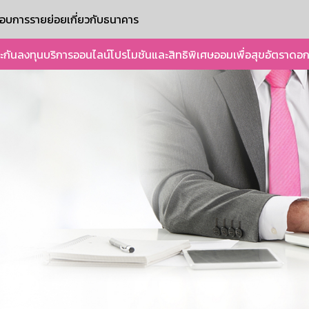
ะกอบการรายย่อย
เกี่ยวกับธนาคาร
ะกัน
ลงทุน
บริการออนไลน์
โปรโมชันและสิทธิพิเศษ
ออมเพื่อสุข
อัตราดอก