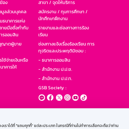
วข้อง
สาขา / จุดให้บริการ
อมูลส่วนบุคคล
สมัครงาน / ทุนการศึกษา /
นักศึกษาฝึกงาน
านธนาคารแห่ง
ายมือชื่อกำกับ
รายงานและช่องทางการร้อง
าคารออมสิน
เรียน
ุญาตผู้ขาย
ช่องทางแจ้งเรื่องร้องเรียน การ
ทุจริตและประพฤติมิชอบ :
ใช้จ่ายเงินหรือ
- ธนาคารออมสิน
นาคารให้
- สำนักงาน ป.ป.ช.
- สำนักงาน ป.ป.ท.
GSB Society :
ะบบเน็ตเมล
ราได้ที่ "แถบคุกกี้” แต่ละประเภท ในกรณีที่ท่านไม่ทำการเลือกจะถือว่าท่าน