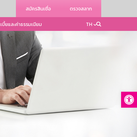
สมัครสินเชื่อ
ตรวจสลาก
เบี้ยและค่าธรรมเนียม
TH
Op