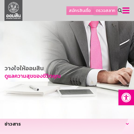
ลูกค้าธุรกิจ
สมัครสินเชื่อ
ตรวจสลาก
ลูกค้าผู้ประกอบรายย่อย
โปรโมชัน
ออมเพื่อสุข
เกี่ยวกับธนาคาร
การพัฒนาที่ยั่งยืน
วางใจให้ออมสิน
ข่าวสาร
ดูแลความสุขของชีวิตคุณ
บริการทางการเงิน
Op
อื่นๆ
ติดต่อเรา
บริการออนไลน์
ข่าวสาร
TH
EN
GSB Society