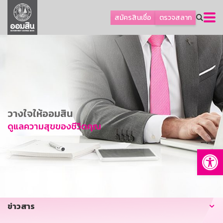
ลูกค้าธุรกิจ
สมัครสินเชื่อ
ตรวจสลาก
ลูกค้าผู้ประกอบรายย่อย
โปรโมชัน
ออมเพื่อสุข
เกี่ยวกับธนาคาร
การพัฒนาที่ยั่งยืน
วางใจให้ออมสิน
ข่าวสาร
ดูแลความสุขของชีวิตคุณ
บริการทางการเงิน
Op
อื่นๆ
ติดต่อเรา
บริการออนไลน์
ข่าวสาร
TH
EN
GSB Society