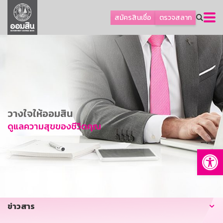
ลูกค้าธุรกิจ
สมัครสินเชื่อ
ตรวจสลาก
ลูกค้าผู้ประกอบรายย่อย
โปรโมชัน
ออมเพื่อสุข
เกี่ยวกับธนาคาร
การพัฒนาที่ยั่งยืน
วางใจให้ออมสิน
ข่าวสาร
ดูแลความสุขของชีวิตคุณ
บริการทางการเงิน
Op
อื่นๆ
ติดต่อเรา
บริการออนไลน์
ข่าวสาร
TH
EN
GSB Society