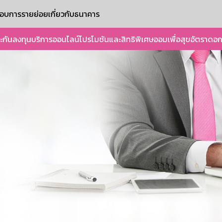
ะกอบการรายย่อย
เกี่ยวกับธนาคาร
ะกัน
ลงทุน
บริการออนไลน์
โปรโมชันและสิทธิพิเศษ
ออมเพื่อสุข
อัตราดอก