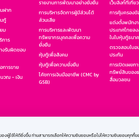
รายงานการพัฒนาอย่างยั่งยืน
เว็บลิงก์ที่เกี่ย
งินฝาก
การบริหารจัดการผู้มีส่วนได้
การคุ้มครองข้
นกู้
ส่วนเสีย
แต่งตั้งพนักง
ียม
การบริหารและพัฒนา
ประเทศไทยลงล
ทรัพยากรบุคคลเพื่อความ
ในใบหุ้นกู้ธน
ริการ
ยั่งยืน
ตรวจสอบใบอน
ย่างรับผิดชอบ
หุ้นกู้เพื่อสังคม
ประกัน
หุ้นกู้เพื่อความยั่งยืน
การเปิดเผยการ
รอการขาย
ทรัพย์สินของธ
โค้ชการเงินมืออาชีพ (CMC by
ำนวณ - เงิน
สื่อมวลชน
GSB)
กงาน
Web HR
GSB Wisdom
M-Search
เข้าสู่ร
ผู้ใช้ให้ดียิ่งขึ้น ท่านสามารถเลือกให้ความยินยอมหรือไม่ให้ความยินยอมคุกกี้ของเ