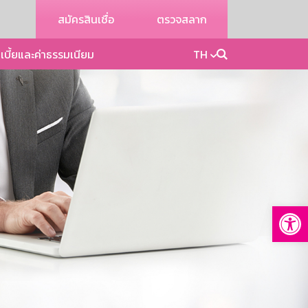
สมัครสินเชื่อ
ตรวจสลาก
เบี้ยและค่าธรรมเนียม
TH
Op