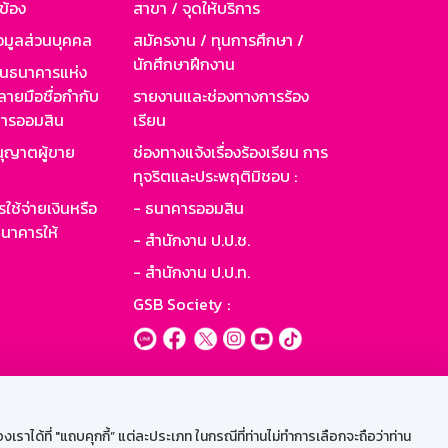
วข้อง
สาขา / จุดให้บริการ
อมูลส่วนบุคคล
สมัครงาน / ทุนการศึกษา /
นักศึกษาฝึกงาน
านธนาคารแห่ง
ายมือชื่อกำกับ
รายงานและช่องทางการร้อง
าคารออมสิน
เรียน
ุญาตผู้ขาย
ช่องทางแจ้งเรื่องร้องเรียน การ
ทุจริตและประพฤติมิชอบ :
ใช้จ่ายเงินหรือ
- ธนาคารออมสิน
นาคารให้
- สำนักงาน ป.ป.ช.
- สำนักงาน ป.ป.ท.
GSB Society :
ะบบเน็ตเมล
ราได้ที่ "แถบคุกกี้” แต่ละประเภท ในกรณีที่ท่านไม่ทำการเลือกจะถือว่าท่าน