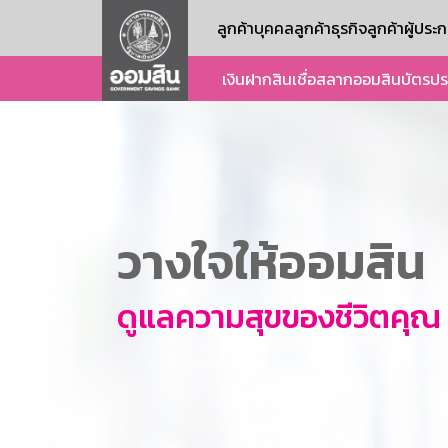
ลูกค้าบุคคล
ลูกค้าธุรกิจ
ลูกค้าผู้ปร
เงินฝาก
สินเชื่อ
สลากออมสิน
บัตร
ปร
วางใจให้ออมสิน
ดูแลความสุขของชีวิตคุณ