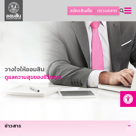
ลูกค้าธุรกิจ
สมัครสินเชื่อ
ตรวจสลาก
ลูกค้าผู้ประกอบรายย่อย
โปรโมชัน
ออมเพื่อสุข
เกี่ยวกับธนาคาร
การพัฒนาที่ยั่งยืน
วางใจให้ออมสิน
ข่าวสาร
ดูแลความสุขของชีวิตคุณ
บริการทางการเงิน
Op
อื่นๆ
ติดต่อเรา
บริการออนไลน์
ข่าวสาร
TH
EN
GSB Society