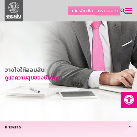
ลูกค้าธุรกิจ
สมัครสินเชื่อ
ตรวจสลาก
ลูกค้าผู้ประกอบรายย่อย
โปรโมชัน
ออมเพื่อสุข
เกี่ยวกับธนาคาร
การพัฒนาที่ยั่งยืน
วางใจให้ออมสิน
ข่าวสาร
ดูแลความสุขของชีวิตคุณ
บริการทางการเงิน
Op
อื่นๆ
ติดต่อเรา
บริการออนไลน์
ข่าวสาร
TH
EN
GSB Society