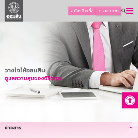
ลูกค้าธุรกิจ
สมัครสินเชื่อ
ตรวจสลาก
ลูกค้าผู้ประกอบรายย่อย
โปรโมชัน
ออมเพื่อสุข
เกี่ยวกับธนาคาร
การพัฒนาที่ยั่งยืน
วางใจให้ออมสิน
ข่าวสาร
ดูแลความสุขของชีวิตคุณ
บริการทางการเงิน
Op
อื่นๆ
ติดต่อเรา
บริการออนไลน์
ข่าวสาร
TH
EN
GSB Society