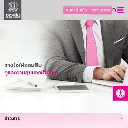
ลูกค้าธุรกิจ
สมัครสินเชื่อ
ตรวจสลาก
ลูกค้าผู้ประกอบรายย่อย
โปรโมชัน
ออมเพื่อสุข
เกี่ยวกับธนาคาร
การพัฒนาที่ยั่งยืน
วางใจให้ออมสิน
ข่าวสาร
ดูแลความสุขของชีวิตคุณ
บริการทางการเงิน
Op
อื่นๆ
ติดต่อเรา
บริการออนไลน์
ข่าวสาร
TH
EN
GSB Society