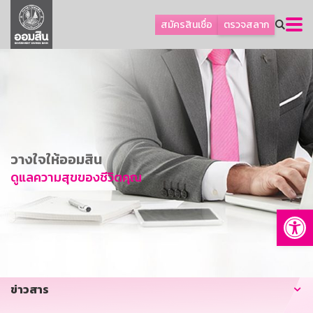
ลูกค้าธุรกิจ
สมัครสินเชื่อ
ตรวจสลาก
ลูกค้าผู้ประกอบรายย่อย
โปรโมชัน
ออมเพื่อสุข
เกี่ยวกับธนาคาร
การพัฒนาที่ยั่งยืน
วางใจให้ออมสิน
ข่าวสาร
ดูแลความสุขของชีวิตคุณ
บริการทางการเงิน
Op
อื่นๆ
ติดต่อเรา
บริการออนไลน์
ข่าวสาร
TH
EN
GSB Society