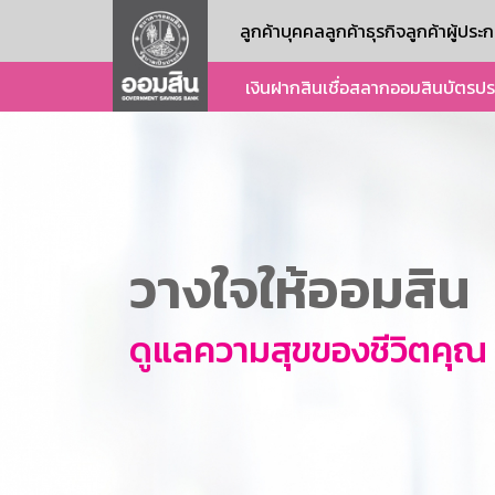
ลูกค้าบุคคล
ลูกค้าธุรกิจ
ลูกค้าผู้ปร
เงินฝาก
สินเชื่อ
สลากออมสิน
บัตร
ปร
วางใจให้ออมสิน
ดูแลความสุขของชีวิตคุณ