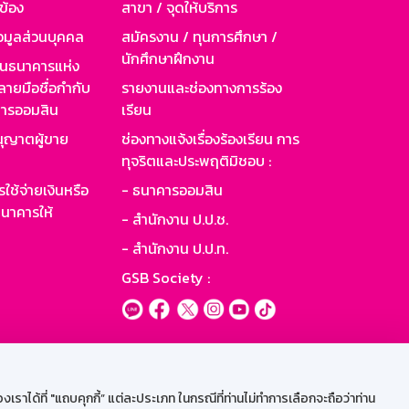
วข้อง
สาขา / จุดให้บริการ
อมูลส่วนบุคคล
สมัครงาน / ทุนการศึกษา /
นักศึกษาฝึกงาน
านธนาคารแห่ง
ายมือชื่อกำกับ
รายงานและช่องทางการร้อง
าคารออมสิน
เรียน
ุญาตผู้ขาย
ช่องทางแจ้งเรื่องร้องเรียน การ
ทุจริตและประพฤติมิชอบ :
ใช้จ่ายเงินหรือ
- ธนาคารออมสิน
นาคารให้
- สำนักงาน ป.ป.ช.
- สำนักงาน ป.ป.ท.
GSB Society :
ะบบเน็ตเมล
ราได้ที่ "แถบคุกกี้” แต่ละประเภท ในกรณีที่ท่านไม่ทำการเลือกจะถือว่าท่าน