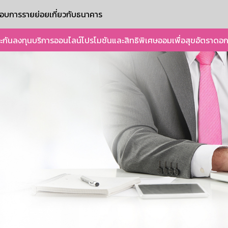
ะกอบการรายย่อย
เกี่ยวกับธนาคาร
ะกัน
ลงทุน
บริการออนไลน์
โปรโมชันและสิทธิพิเศษ
ออมเพื่อสุข
อัตราดอก