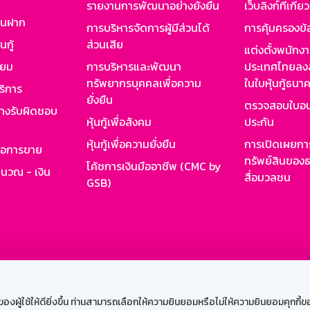
รายงานการพัฒนาอย่างยั่งยืน
เว็บลิงก์ที่เกี่ย
งินฝาก
การบริหารจัดการผู้มีส่วนได้
การคุ้มครองข้
นกู้
ส่วนเสีย
แต่งตั้งพนักง
ียม
การบริหารและพัฒนา
ประเทศไทยลงล
ทรัพยากรบุคคลเพื่อความ
ในใบหุ้นกู้ธน
ริการ
ยั่งยืน
ตรวจสอบใบอน
ย่างรับผิดชอบ
หุ้นกู้เพื่อสังคม
ประกัน
หุ้นกู้เพื่อความยั่งยืน
การเปิดเผยการ
รอการขาย
ทรัพย์สินของธ
โค้ชการเงินมืออาชีพ (CMC by
ำนวณ - เงิน
สื่อมวลชน
GSB)
กงาน
Web HR
GSB Wisdom
M-Search
เข้าสู่ร
ผู้ใช้ให้ดียิ่งขึ้น ท่านสามารถเลือกให้ความยินยอมหรือไม่ให้ความยินยอมคุกกี้ของเ