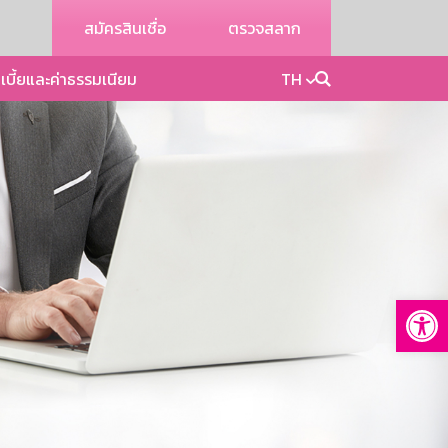
สมัครสินเชื่อ
ตรวจสลาก
เบี้ยและค่าธรรมเนียม
TH
Op