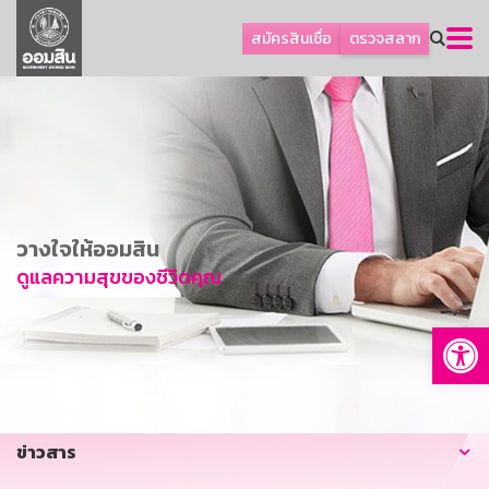
ลูกค้าธุรกิจ
สมัครสินเชื่อ
ตรวจสลาก
ลูกค้าผู้ประกอบรายย่อย
โปรโมชัน
ออมเพื่อสุข
เกี่ยวกับธนาคาร
การพัฒนาที่ยั่งยืน
วางใจให้ออมสิน
ข่าวสาร
ดูแลความสุขของชีวิตคุณ
บริการทางการเงิน
Op
อื่นๆ
ติดต่อเรา
บริการออนไลน์
ข่าวสาร
TH
EN
GSB Society