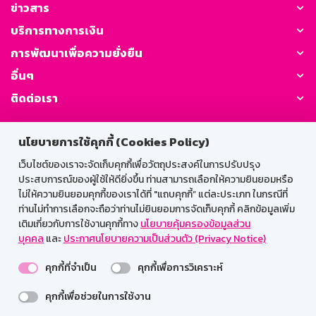
ข่าวสาร
บริการทางการเงิน
การพัฒนาเพื่อความยั่งยืน
อื่นๆ
ติดต่อเรา
GSB Society:
นโยบายการใช้คุกกี้ (Cookies Policy)
เว็บไซต์ของเราจะจัดเก็บคุกกี้เพื่อวัตถุประสงค์ในการปรับปรุง
ประสบการณ์ของผู้ใช้ให้ดียิ่งขึ้น ท่านสามารถเลือกให้ความยินยอมหรือ
สำหรับพนักงาน
ไม่ให้ความยินยอมคุกกี้ของเราได้ที่ "แถบคุกกี้” แต่ละประเภท ในกรณีที่
ท่านไม่ทำการเลือกจะถือว่าท่านไม่ยินยอมการจัดเก็บคุกกี้ คลิกข้อมูลเพิ่ม
Web HR
GSB Wisdom
M-Search
เติมเกี่ยวกับการใช้งานคุกกี้ทาง
นโยบายคุ้มครองข้อมูลส่วน
บุคคล
และ
ประกาศนโยบายความเป็นส่วนตัว (Privacy Notice)
เข้าสู่ระบบเน็ตเมล
คุกกี้ที่จำเป็น
คุกกี้เพื่อการวิเคราะห์
คุกกี้เพื่อช่วยในการใช้งาน
รองรับการใช้งานได้ดีบนเว็บบราวเซอร์