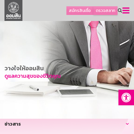
ลูกค้าธุรกิจ
สมัครสินเชื่อ
ตรวจสลาก
ลูกค้าผู้ประกอบรายย่อย
โปรโมชัน
ออมเพื่อสุข
เกี่ยวกับธนาคาร
การพัฒนาที่ยั่งยืน
วางใจให้ออมสิน
ข่าวสาร
ดูแลความสุขของชีวิตคุณ
บริการทางการเงิน
Op
อื่นๆ
ติดต่อเรา
บริการออนไลน์
ข่าวสาร
TH
EN
GSB Society