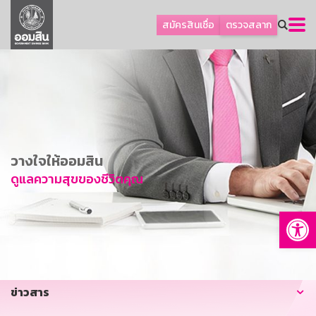
ลูกค้าธุรกิจ
สมัครสินเชื่อ
ตรวจสลาก
ลูกค้าผู้ประกอบรายย่อย
โปรโมชัน
ออมเพื่อสุข
เกี่ยวกับธนาคาร
การพัฒนาที่ยั่งยืน
วางใจให้ออมสิน
ข่าวสาร
ดูแลความสุขของชีวิตคุณ
บริการทางการเงิน
Op
อื่นๆ
ติดต่อเรา
บริการออนไลน์
ข่าวสาร
TH
EN
GSB Society