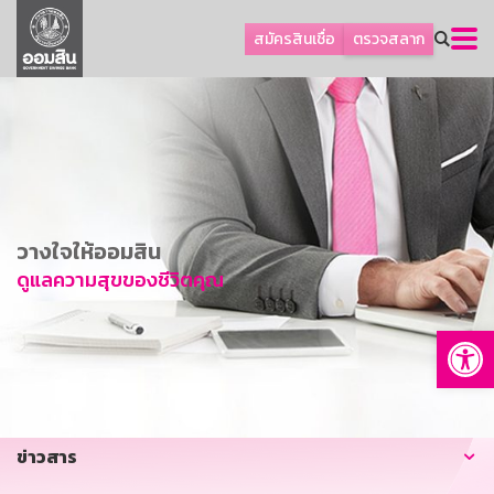
ลูกค้าธุรกิจ
สมัครสินเชื่อ
ตรวจสลาก
ลูกค้าผู้ประกอบรายย่อย
โปรโมชัน
ออมเพื่อสุข
เกี่ยวกับธนาคาร
การพัฒนาที่ยั่งยืน
วางใจให้ออมสิน
ข่าวสาร
ดูแลความสุขของชีวิตคุณ
บริการทางการเงิน
Op
อื่นๆ
ติดต่อเรา
บริการออนไลน์
ข่าวสาร
TH
EN
GSB Society