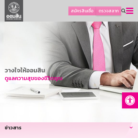
ลูกค้าธุรกิจ
สมัครสินเชื่อ
ตรวจสลาก
ลูกค้าผู้ประกอบรายย่อย
โปรโมชัน
ออมเพื่อสุข
เกี่ยวกับธนาคาร
การพัฒนาที่ยั่งยืน
วางใจให้ออมสิน
ข่าวสาร
ดูแลความสุขของชีวิตคุณ
บริการทางการเงิน
Op
อื่นๆ
ติดต่อเรา
บริการออนไลน์
ข่าวสาร
TH
EN
GSB Society