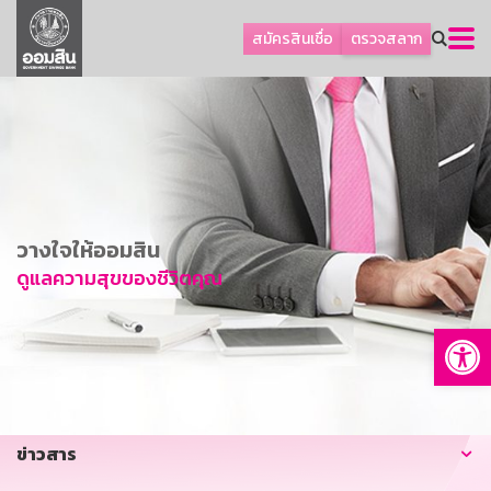
ลูกค้าธุรกิจ
สมัครสินเชื่อ
ตรวจสลาก
ลูกค้าผู้ประกอบรายย่อย
โปรโมชัน
ออมเพื่อสุข
เกี่ยวกับธนาคาร
การพัฒนาที่ยั่งยืน
วางใจให้ออมสิน
ข่าวสาร
ดูแลความสุขของชีวิตคุณ
บริการทางการเงิน
Op
อื่นๆ
ติดต่อเรา
บริการออนไลน์
ข่าวสาร
TH
EN
GSB Society