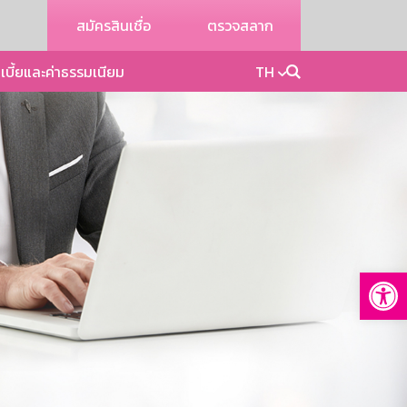
สมัครสินเชื่อ
ตรวจสลาก
เบี้ยและค่าธรรมเนียม
TH
Op