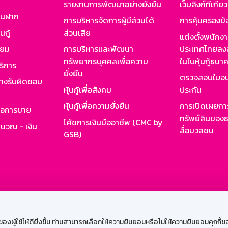
รายงานการพัฒนาอย่างยั่งยืน
เว็บลิงก์ที่เกี่ย
งินฝาก
การบริหารจัดการผู้มีส่วนได้
การคุ้มครองข้
นกู้
ส่วนเสีย
แต่งตั้งพนักง
ียม
การบริหารและพัฒนา
ประเทศไทยลงล
ทรัพยากรบุคคลเพื่อความ
ในใบหุ้นกู้ธน
ริการ
ยั่งยืน
ตรวจสอบใบอน
ย่างรับผิดชอบ
หุ้นกู้เพื่อสังคม
ประกัน
หุ้นกู้เพื่อความยั่งยืน
การเปิดเผยการ
รอการขาย
ทรัพย์สินของธ
โค้ชการเงินมืออาชีพ (CMC by
ำนวณ - เงิน
สื่อมวลชน
GSB)
กงาน
Web HR
GSB Wisdom
M-Search
เข้าสู่ร
ผู้ใช้ให้ดียิ่งขึ้น ท่านสามารถเลือกให้ความยินยอมหรือไม่ให้ความยินยอมคุกกี้ของเ