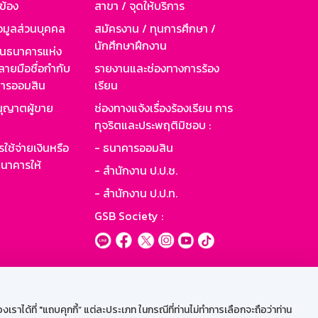
วข้อง
สาขา / จุดให้บริการ
อมูลส่วนบุคคล
สมัครงาน / ทุนการศึกษา /
นักศึกษาฝึกงาน
านธนาคารแห่ง
ายมือชื่อกำกับ
รายงานและช่องทางการร้อง
าคารออมสิน
เรียน
ุญาตผู้ขาย
ช่องทางแจ้งเรื่องร้องเรียน การ
ทุจริตและประพฤติมิชอบ :
ใช้จ่ายเงินหรือ
- ธนาคารออมสิน
นาคารให้
- สำนักงาน ป.ป.ช.
- สำนักงาน ป.ป.ท.
GSB Society :
ะบบเน็ตเมล
ราได้ที่ "แถบคุกกี้” แต่ละประเภท ในกรณีที่ท่านไม่ทำการเลือกจะถือว่าท่าน