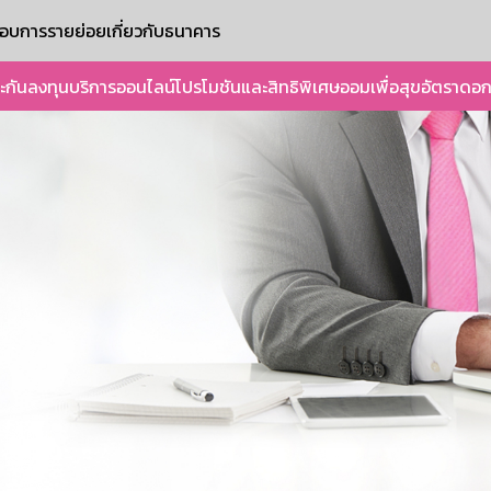
ะกอบการรายย่อย
เกี่ยวกับธนาคาร
ะกัน
ลงทุน
บริการออนไลน์
โปรโมชันและสิทธิพิเศษ
ออมเพื่อสุข
อัตราดอก