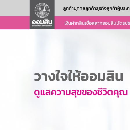
ลูกค้าบุคคล
ลูกค้าธุรกิจ
ลูกค้าผู้ปร
เงินฝาก
สินเชื่อ
สลากออมสิน
บัตร
ปร
วางใจให้ออมสิน
ดูแลความสุขของชีวิตคุณ