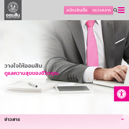
ลูกค้าธุรกิจ
สมัครสินเชื่อ
ตรวจสลาก
ลูกค้าผู้ประกอบรายย่อย
โปรโมชัน
ออมเพื่อสุข
เกี่ยวกับธนาคาร
การพัฒนาที่ยั่งยืน
วางใจให้ออมสิน
ข่าวสาร
ดูแลความสุขของชีวิตคุณ
บริการทางการเงิน
Op
อื่นๆ
ติดต่อเรา
บริการออนไลน์
ข่าวสาร
TH
EN
GSB Society