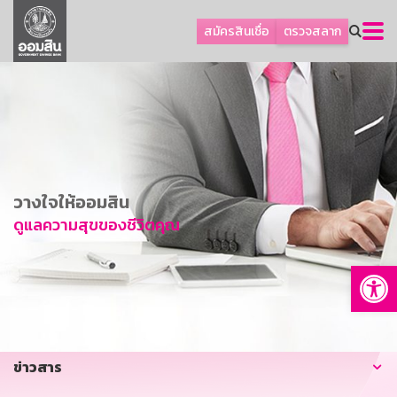
ลูกค้าธุรกิจ
สมัครสินเชื่อ
ตรวจสลาก
ลูกค้าผู้ประกอบรายย่อย
โปรโมชัน
ออมเพื่อสุข
เกี่ยวกับธนาคาร
การพัฒนาที่ยั่งยืน
วางใจให้ออมสิน
ข่าวสาร
ดูแลความสุขของชีวิตคุณ
บริการทางการเงิน
Op
อื่นๆ
ติดต่อเรา
บริการออนไลน์
ข่าวสาร
TH
EN
GSB Society