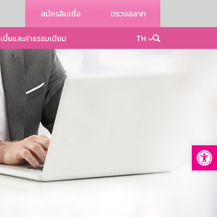
สมัครสินเชื่อ
ตรวจสลาก
เบี้ยและค่าธรรมเนียม
TH
Op