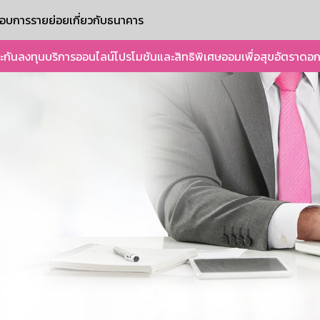
ะกอบการรายย่อย
เกี่ยวกับธนาคาร
ะกัน
ลงทุน
บริการออนไลน์
โปรโมชันและสิทธิพิเศษ
ออมเพื่อสุข
อัตราดอก