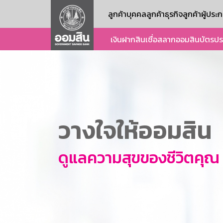
ลูกค้าบุคคล
ลูกค้าธุรกิจ
ลูกค้าผู้ปร
เงินฝาก
สินเชื่อ
สลากออมสิน
บัตร
ปร
วางใจให้ออมสิน
ดูแลความสุขของชีวิตคุณ