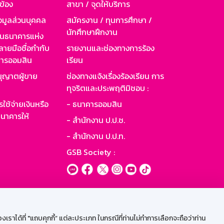
วข้อง
สาขา / จุดให้บริการ
อมูลส่วนบุคคล
สมัครงาน / ทุนการศึกษา /
นักศึกษาฝึกงาน
านธนาคารแห่ง
ายมือชื่อกำกับ
รายงานและช่องทางการร้อง
าคารออมสิน
เรียน
ุญาตผู้ขาย
ช่องทางแจ้งเรื่องร้องเรียน การ
ทุจริตและประพฤติมิชอบ :
ใช้จ่ายเงินหรือ
- ธนาคารออมสิน
นาคารให้
- สำนักงาน ป.ป.ช.
- สำนักงาน ป.ป.ท.
GSB Society :
ะบบเน็ตเมล
ราได้ที่ "แถบคุกกี้” แต่ละประเภท ในกรณีที่ท่านไม่ทำการเลือกจะถือว่าท่าน