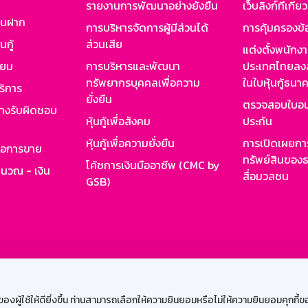
รายงานการพัฒนาอย่างยั่งยืน
เว็บลิงก์ที่เกี่ย
งินฝาก
การบริหารจัดการผู้มีส่วนได้
การคุ้มครองข้
นกู้
ส่วนเสีย
แต่งตั้งพนักง
ียม
การบริหารและพัฒนา
ประเทศไทยลงล
ทรัพยากรบุคคลเพื่อความ
ในใบหุ้นกู้ธน
ริการ
ยั่งยืน
ตรวจสอบใบอน
ย่างรับผิดชอบ
หุ้นกู้เพื่อสังคม
ประกัน
หุ้นกู้เพื่อความยั่งยืน
การเปิดเผยการ
รอการขาย
ทรัพย์สินของธ
โค้ชการเงินมืออาชีพ (CMC by
ำนวณ - เงิน
สื่อมวลชน
GSB)
กงาน
Web HR
GSB Wisdom
M-Search
เข้าสู่ร
ผู้ใช้ให้ดียิ่งขึ้น ท่านสามารถเลือกให้ความยินยอมหรือไม่ให้ความยินยอมคุกกี้ของเ