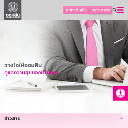
ลูกค้าธุรกิจ
สมัครสินเชื่อ
ตรวจสลาก
ลูกค้าผู้ประกอบรายย่อย
โปรโมชัน
ออมเพื่อสุข
เกี่ยวกับธนาคาร
การพัฒนาที่ยั่งยืน
วางใจให้ออมสิน
ข่าวสาร
ดูแลความสุขของชีวิตคุณ
บริการทางการเงิน
Op
อื่นๆ
ติดต่อเรา
บริการออนไลน์
ข่าวสาร
TH
EN
GSB Society