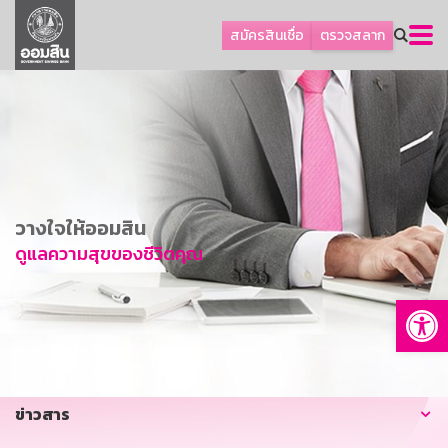
ลูกค้าธุรกิจ
สมัครสินเชื่อ
ตรวจสลาก
ลูกค้าผู้ประกอบรายย่อย
โปรโมชัน
ออมเพื่อสุข
เกี่ยวกับธนาคาร
การพัฒนาที่ยั่งยืน
วางใจให้ออมสิน
ข่าวสาร
ดูแลความสุขของชีวิตคุณ
บริการทางการเงิน
Op
อื่นๆ
ติดต่อเรา
บริการออนไลน์
ข่าวสาร
TH
EN
GSB Society