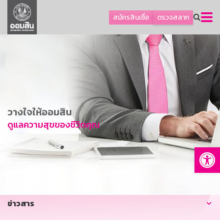
ลูกค้าธุรกิจ
สมัครสินเชื่อ
ตรวจสลาก
ลูกค้าผู้ประกอบรายย่อย
โปรโมชัน
ออมเพื่อสุข
เกี่ยวกับธนาคาร
การพัฒนาที่ยั่งยืน
วางใจให้ออมสิน
ข่าวสาร
ดูแลความสุขของชีวิตคุณ
บริการทางการเงิน
Op
อื่นๆ
ติดต่อเรา
บริการออนไลน์
ข่าวสาร
TH
EN
GSB Society