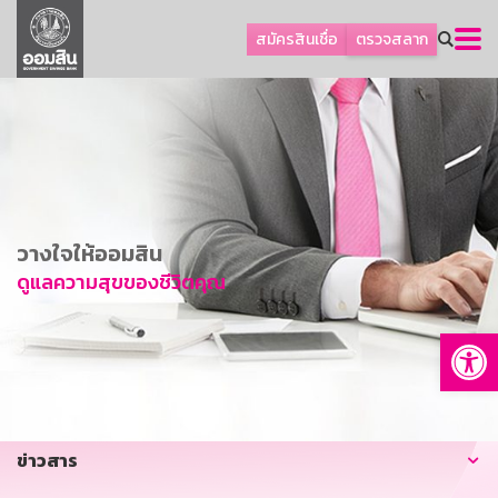
ลูกค้าธุรกิจ
สมัครสินเชื่อ
ตรวจสลาก
ลูกค้าผู้ประกอบรายย่อย
โปรโมชัน
ออมเพื่อสุข
เกี่ยวกับธนาคาร
การพัฒนาที่ยั่งยืน
วางใจให้ออมสิน
ข่าวสาร
ดูแลความสุขของชีวิตคุณ
บริการทางการเงิน
Op
อื่นๆ
ติดต่อเรา
บริการออนไลน์
ข่าวสาร
TH
EN
GSB Society