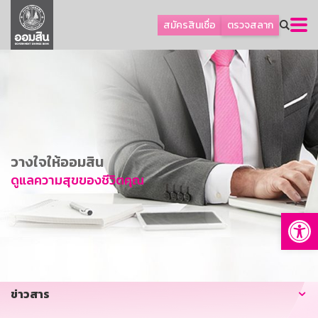
ลูกค้าธุรกิจ
สมัครสินเชื่อ
ตรวจสลาก
ลูกค้าผู้ประกอบรายย่อย
โปรโมชัน
ออมเพื่อสุข
เกี่ยวกับธนาคาร
การพัฒนาที่ยั่งยืน
วางใจให้ออมสิน
ข่าวสาร
ดูแลความสุขของชีวิตคุณ
บริการทางการเงิน
Op
อื่นๆ
ติดต่อเรา
บริการออนไลน์
ข่าวสาร
TH
EN
GSB Society