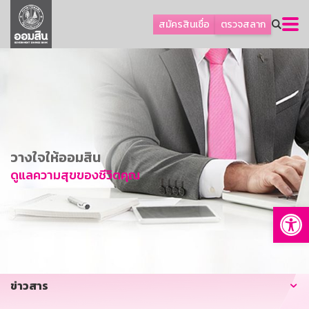
ลูกค้าธุรกิจ
สมัครสินเชื่อ
ตรวจสลาก
ลูกค้าผู้ประกอบรายย่อย
โปรโมชัน
ออมเพื่อสุข
เกี่ยวกับธนาคาร
การพัฒนาที่ยั่งยืน
วางใจให้ออมสิน
ข่าวสาร
ดูแลความสุขของชีวิตคุณ
บริการทางการเงิน
Op
อื่นๆ
ติดต่อเรา
บริการออนไลน์
ข่าวสาร
TH
EN
GSB Society