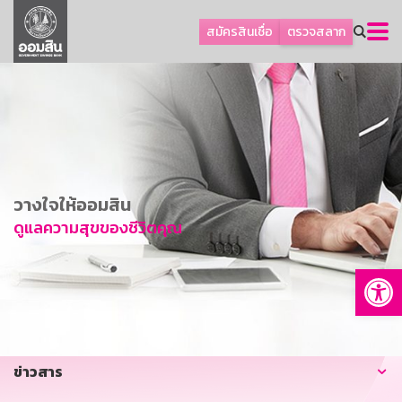
ลูกค้าธุรกิจ
สมัครสินเชื่อ
ตรวจสลาก
ลูกค้าผู้ประกอบรายย่อย
โปรโมชัน
ออมเพื่อสุข
เกี่ยวกับธนาคาร
การพัฒนาที่ยั่งยืน
วางใจให้ออมสิน
ข่าวสาร
ดูแลความสุขของชีวิตคุณ
บริการทางการเงิน
Op
อื่นๆ
ติดต่อเรา
บริการออนไลน์
ข่าวสาร
TH
EN
GSB Society