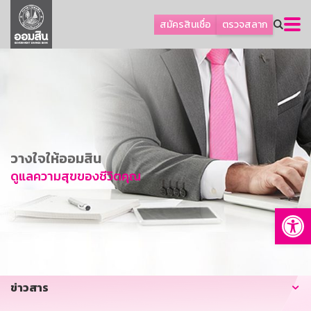
ลูกค้าธุรกิจ
สมัครสินเชื่อ
ตรวจสลาก
ลูกค้าผู้ประกอบรายย่อย
โปรโมชัน
ออมเพื่อสุข
เกี่ยวกับธนาคาร
การพัฒนาที่ยั่งยืน
วางใจให้ออมสิน
ข่าวสาร
ดูแลความสุขของชีวิตคุณ
บริการทางการเงิน
Op
อื่นๆ
ติดต่อเรา
บริการออนไลน์
ข่าวสาร
TH
EN
GSB Society