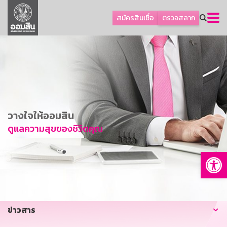
ลูกค้าธุรกิจ
สมัครสินเชื่อ
ตรวจสลาก
ลูกค้าผู้ประกอบรายย่อย
โปรโมชัน
ออมเพื่อสุข
เกี่ยวกับธนาคาร
การพัฒนาที่ยั่งยืน
วางใจให้ออมสิน
ข่าวสาร
ดูแลความสุขของชีวิตคุณ
บริการทางการเงิน
Op
อื่นๆ
ติดต่อเรา
บริการออนไลน์
ข่าวสาร
TH
EN
GSB Society