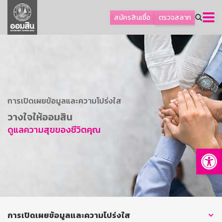
ลูกค้าธุรกิจ
สมัครสินเชื่อ
ตรวจสลาก
ลูกค้าผู้ประกอบรายย่อย
โปรโมชัน
ออมเพื่อสุข
เกี่ยวกับธนาคาร
การพัฒนาที่ยั่งยืน
การเปิดเผยข้อมูลและความโปร่งใส
วางใจให้ออมสิน
ข่าวสาร
ดูแลความสุขของชีวิตคุณ
บริการทางการเงิน
Op
อื่นๆ
ติดต่อเรา
บริการออนไลน์
TH
EN
การเปิดเผยข้อมูลและความโปร่งใส
GSB Society