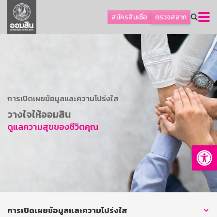
ลูกค้าธุรกิจ
สมัครสินเชื่อ
ตรวจสลาก
ลูกค้าผู้ประกอบรายย่อย
โปรโมชัน
ออมเพื่อสุข
เกี่ยวกับธนาคาร
การพัฒนาที่ยั่งยืน
การเปิดเผยข้อมูลและความโปร่งใส
วางใจให้ออมสิน
ข่าวสาร
ดูแลความสุขของชีวิตคุณ
บริการทางการเงิน
Op
อื่นๆ
ติดต่อเรา
บริการออนไลน์
TH
EN
การเปิดเผยข้อมูลและความโปร่งใส
GSB Society