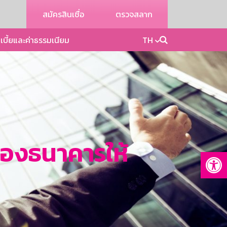
สมัครสินเชื่อ
ตรวจสลาก
เบี้ยและค่าธรรมเนียม
TH
นของธนาคารให้
Op