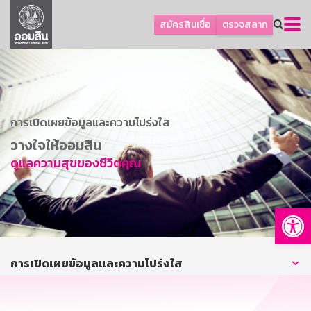
ลูกค้าธุรกิจ
สมัครสินเชื่อ
ตรวจสลาก
ลูกค้าผู้ประกอบรายย่อย
โปรโมชัน
ออมเพื่อสุข
เกี่ยวกับธนาคาร
การเปิดเผยข้อมูลและความโปร่งใส
การพัฒนาที่ยั่งยืน
วางใจให้ออมสิน
ดูแลความสุขของชีวิตคุณ
ข่าวสาร
บริการทางการเงิน
Op
อื่นๆ
ติดต่อเรา
บริการออนไลน์
การเปิดเผยข้อมูลและความโปร่งใส
TH
EN
GSB Society