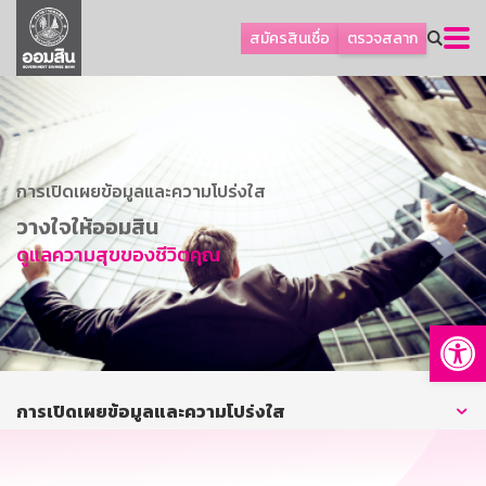
ลูกค้าธุรกิจ
สมัครสินเชื่อ
ตรวจสลาก
ลูกค้าผู้ประกอบรายย่อย
โปรโมชัน
ออมเพื่อสุข
เกี่ยวกับธนาคาร
การเปิดเผยข้อมูลและความโปร่งใส
การพัฒนาที่ยั่งยืน
วางใจให้ออมสิน
ดูแลความสุขของชีวิตคุณ
ข่าวสาร
บริการทางการเงิน
Op
อื่นๆ
ติดต่อเรา
บริการออนไลน์
การเปิดเผยข้อมูลและความโปร่งใส
TH
EN
GSB Society