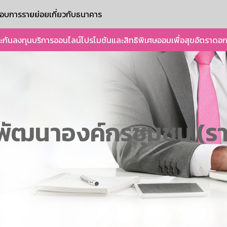
ะกอบการรายย่อย
เกี่ยวกับธนาคาร
ะกัน
ลงทุน
บริการออนไลน์
โปรโมชันและสิทธิพิเศษ
ออมเพื่อสุข
อัตราดอก
่อพัฒนาองค์กรชุมชน (ร