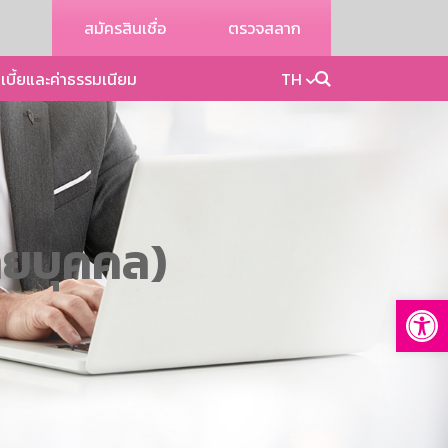
สมัครสินเชื่อ
ตรวจสลาก
เบี้ยและค่าธรรมเนียม
TH
ายบุคคล)
Op