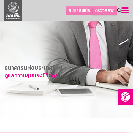
ลูกค้าธุรกิจ
สมัครสินเชื่อ
ตรวจสลาก
ลูกค้าผู้ประกอบรายย่อย
โปรโมชัน
ออมเพื่อสุข
เกี่ยวกับธนาคาร
การพัฒนาที่ยั่งยืน
ธนาคารแห่งประเทศไทย
ข่าวสาร
ดูแลความสุขของชีวิตคุณ
บริการทางการเงิน
Op
อื่นๆ
ติดต่อเรา
บริการออนไลน์
TH
EN
GSB Society